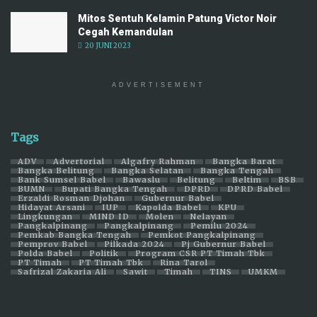
Mitos Sentuh Kelamin Patung Victor Noir
Cegah Kemandulan
20 JUNI 2023
ADVERTISEMENT
Tags
ADV
Advertorial
Algafry Rahman
Bangka Barat
Bangka Belitung
Bangka Selatan
Bangka Tengah
Bank Sumsel Babel
Bawaslu
Belitung
Beltim
BSB
BUMN
Bupati Bangka Tengah
DPRD
DPRD Babel
Erzaldi Rosman Djohan
Gubernur Babel
Hidayat Arsani
IUP
Kapolda Babel
KPU
Lingkungan
MIND ID
Molen
Nelayan
Pangkalpinang
Pangkalpinang
Pemilu 2024
Pemkab Bangka Tengah
Pemkot Pangkalpinang
Pemprov Babel
Pilkada 2024
Pj Gubernur Babel
Polda Babel
Politik
Program CSR PT Timah Tbk
PT Timah
PT Timah Tbk
Rina Tarol
Safrizal Zakaria Ali
Sawit
Timah
TINS
UMKM