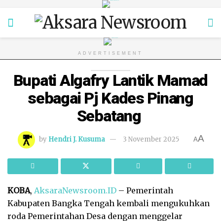
ADVERTISEMENT
Bupati Algafry Lantik Mamad
sebagai Pj Kades Pinang
Sebatang
A
by
Hendri J. Kusuma
3 November 2025
A
KOBA
,
AksaraNewsroom.ID
– Pemerintah
Kabupaten Bangka Tengah kembali mengukuhkan
roda Pemerintahan Desa dengan menggelar