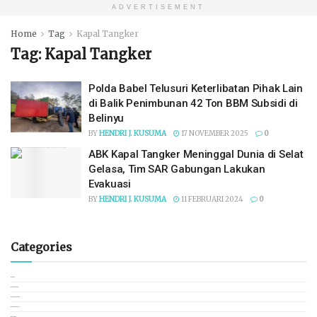
ADVERTISEMENT
Home
Tag
Kapal Tangker
Tag:
Kapal Tangker
Polda Babel Telusuri Keterlibatan Pihak Lain
di Balik Penimbunan 42 Ton BBM Subsidi di
Belinyu
BY
HENDRI J. KUSUMA
17 NOVEMBER 2025
0
ABK Kapal Tangker Meninggal Dunia di Selat
Gelasa, Tim SAR Gabungan Lakukan
Evakuasi
BY
HENDRI J. KUSUMA
11 FEBRUARI 2024
0
Categories
BANGKA
BANGKA BARAT
BANGKA SELATAN
BANGKA TENGAH
BELITUNG