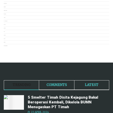
OPINI & CERITA
OTOMOTIF
PANGKALPINANG
PERISTIWA
PHOTO
PILIHAN EDITOR
POLITIK
POPULER
PUISI
SEJARAH
SOSIAL
TERKINI
TRAVEL NEWSROOM
TRENDING
COMMENTS
LATEST
5 Smelter Timah Disita Kejagung Bakal
Beroperasi Kembali, Dikelola BUMN
Menugaskan PT Timah
23 APRIL 2024