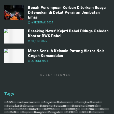
Bocah Perempuan Korban Diterkam Buaya
Ditemukan di Dekat Perairan Jembatan
Emas
4 FEBRUARI 2025
Breaking News! Kejati Babel Diduga Geledah
Kantor BWS Babel
18 JUNI 2025
Mitos Sentuh Kelamin Patung Victor Noir
Cegah Kemandulan
20 JUNI 2023
ADVERTISEMENT
Tags
ADV
Advertorial
Algafry Rahman
Bangka Barat
Bangka Belitung
Bangka Selatan
Bangka Tengah
Bank Sumsel Babel
Bawaslu
Belitung
Beltim
BSB
BUMN
Bupati Bangka Tengah
DPRD
DPRD Babel