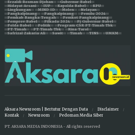
Erzaldi Rosman Djohan
Gubernur Babel
Hidayat Arsani
IUP
Kapolda Babel
KPU
Lingkungan
MIND ID
Molen
Nelayan
Pangkalpinang
Pangkalpinang
Pemilu 2024
Pemkab Bangka Tengah
Pemkot Pangkalpinang
Pemprov Babel
Pilkada 2024
Pj Gubernur Babel
Polda Babel
Politik
Program CSR PT Timah Tbk
PT Timah
PT Timah Tbk
Rina Tarol
Safrizal Zakaria Ali
Sawit
Timah
TINS
UMKM
Aksara Newsroom | Bertutur Dengan Data
Disclaimer
Kontak
Newsroom
Pedoman Media Siber
PT. AKSARA MEDIA INDONESIA - All rights reserved