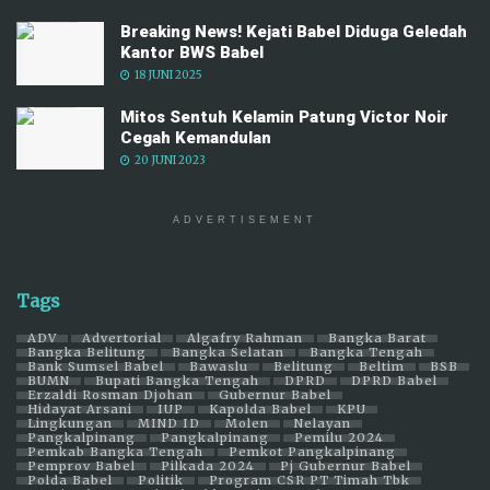
Breaking News! Kejati Babel Diduga Geledah
Kantor BWS Babel
18 JUNI 2025
Mitos Sentuh Kelamin Patung Victor Noir
Cegah Kemandulan
20 JUNI 2023
ADVERTISEMENT
Tags
ADV
Advertorial
Algafry Rahman
Bangka Barat
Bangka Belitung
Bangka Selatan
Bangka Tengah
Bank Sumsel Babel
Bawaslu
Belitung
Beltim
BSB
BUMN
Bupati Bangka Tengah
DPRD
DPRD Babel
Erzaldi Rosman Djohan
Gubernur Babel
Hidayat Arsani
IUP
Kapolda Babel
KPU
Lingkungan
MIND ID
Molen
Nelayan
Pangkalpinang
Pangkalpinang
Pemilu 2024
Pemkab Bangka Tengah
Pemkot Pangkalpinang
Pemprov Babel
Pilkada 2024
Pj Gubernur Babel
Polda Babel
Politik
Program CSR PT Timah Tbk