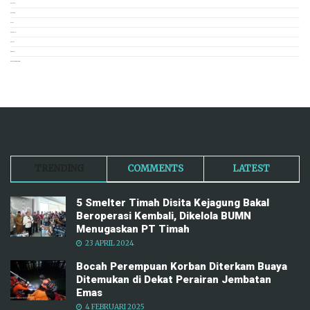
POLITIK
POPULER
PUISI
SEJARAH
SOSIAL
TERKINI
TRAVEL NEWSROOM
TRENDING
COMMENTS
LATEST
5 Smelter Timah Disita Kejagung Bakal
Beroperasi Kembali, Dikelola BUMN
Menugaskan PT Timah
23 APRIL 2024
Bocah Perempuan Korban Diterkam Buaya
Ditemukan di Dekat Perairan Jembatan
Emas
4 FEBRUARI 2025