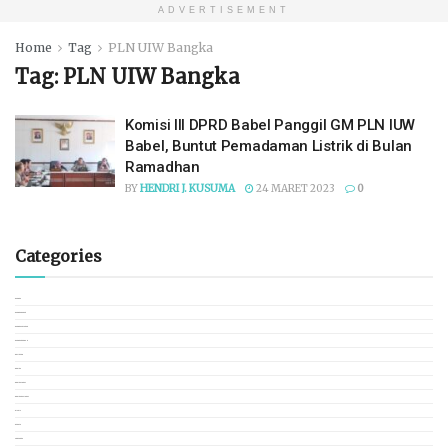
ADVERTISEMENT
Home
Tag
PLN UIW Bangka
Tag:
PLN UIW Bangka
Komisi III DPRD Babel Panggil GM PLN IUW
Babel, Buntut Pemadaman Listrik di Bulan
Ramadhan
BY
HENDRI J. KUSUMA
24 MARET 2023
0
Categories
BANGKA
BANGKA BARAT
BANGKA SELATAN
BANGKA TENGAH
BELITUNG
BERITA
BERITA LOKAL
BERITA NASIONAL
BISNIS
BUDAYA
CEK FAKTA