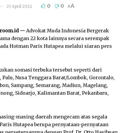
A
0
0
25 April 2022
A
room.id —
Advokat Muda Indonesia Bergerak
ama dengan 22 kota lainnya secara serempak
da Hotman Paris Hutapea melalui siaran pers
kan somasi terbuka tersebut seperti dari
a, Palu, Nusa Tenggara Barat/Lombok, Gorontalo,
bon, Sampang, Semarang, Madiun, Magelang,
inong, Sidoarjo, Kalimantan Barat, Pekanbaru,
masing-masing daerah mengecam atas segala
Paris Hutapea berupa pernyataan-pernyataan
as perseteruannya dengan Prof. Dr. Otto Hasibuan,