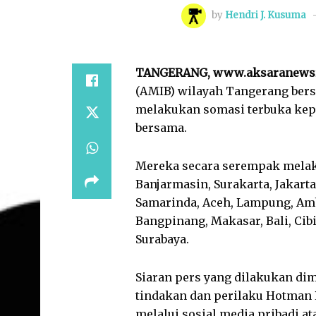
by
Hendri J. Kusuma
TANGERANG, www.aksaranews
(AMIB) wilayah Tangerang bers
melakukan somasi terbuka kepa
bersama.
Mereka secara serempak melaku
Banjarmasin, Surakarta, Jakart
Samarinda, Aceh, Lampung, Am
Bangpinang, Makasar, Bali, Cib
Surabaya.
Siaran pers yang dilakukan di
tindakan dan perilaku Hotman 
melalui sosial media pribadi at