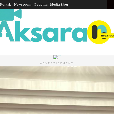
Kontak
Newsroom
Pedoman Media Siber
Sabt
ADVERTISEMENT