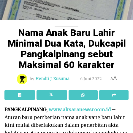
Nama Anak Baru Lahir
Minimal Dua Kata, Dukcapil
Pangkalpinang sebut
Maksimal 60 karakter
A
by
Hendri J. Kusuma
6 Juni 2022
A
PANGKALPINANG,
www.aksaranewsroom.id
–
Aturan baru pemberian nama anak yang baru lahir
kini mulai diberlakukan dalam penerbitan akta
kelahiran atau pengajuan dokumen kependudukan