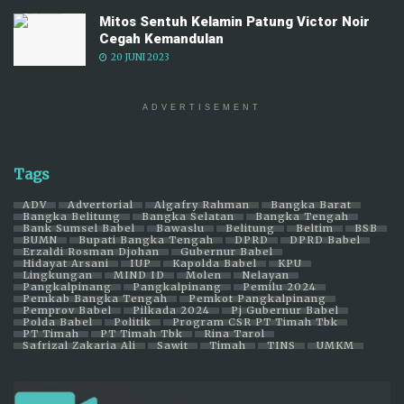
Mitos Sentuh Kelamin Patung Victor Noir
Cegah Kemandulan
20 JUNI 2023
ADVERTISEMENT
Tags
ADV
Advertorial
Algafry Rahman
Bangka Barat
Bangka Belitung
Bangka Selatan
Bangka Tengah
Bank Sumsel Babel
Bawaslu
Belitung
Beltim
BSB
BUMN
Bupati Bangka Tengah
DPRD
DPRD Babel
Erzaldi Rosman Djohan
Gubernur Babel
Hidayat Arsani
IUP
Kapolda Babel
KPU
Lingkungan
MIND ID
Molen
Nelayan
Pangkalpinang
Pangkalpinang
Pemilu 2024
Pemkab Bangka Tengah
Pemkot Pangkalpinang
Pemprov Babel
Pilkada 2024
Pj Gubernur Babel
Polda Babel
Politik
Program CSR PT Timah Tbk
PT Timah
PT Timah Tbk
Rina Tarol
Safrizal Zakaria Ali
Sawit
Timah
TINS
UMKM