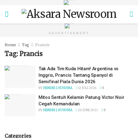
ADVERTISEMENT
Home
Tag
Prancis
Tag:
Prancis
Tak Ada Tim Kuda Hitam! Argentina vs
Inggris, Prancis Tantang Spanyol di
Semifinal Piala Dunia 2026
BY
HENDRI J. KUSUMA
12 JULI 2026
0
Mitos Sentuh Kelamin Patung Victor Noir
Cegah Kemandulan
BY
HENDRI J. KUSUMA
20 JUNI 2023
0
Categories