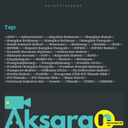
ADVERTISEMENT
Tags
ADV
Advertorial
Algafry Rahman
Bangka Barat
Bangka Belitung
Bangka Selatan
Bangka Tengah
Bank Sumsel Babel
Bawaslu
Belitung
Beltim
BSB
BUMN
Bupati Bangka Tengah
DPRD
DPRD Babel
Erzaldi Rosman Djohan
Gubernur Babel
Hidayat Arsani
IUP
Kapolda Babel
KPU
Lingkungan
MIND ID
Molen
Nelayan
Pangkalpinang
Pangkalpinang
Pemilu 2024
Pemkab Bangka Tengah
Pemkot Pangkalpinang
Pemprov Babel
Pilkada 2024
Pj Gubernur Babel
Polda Babel
Politik
Program CSR PT Timah Tbk
PT Timah
PT Timah Tbk
Rina Tarol
Safrizal Zakaria Ali
Sawit
Timah
TINS
UMKM