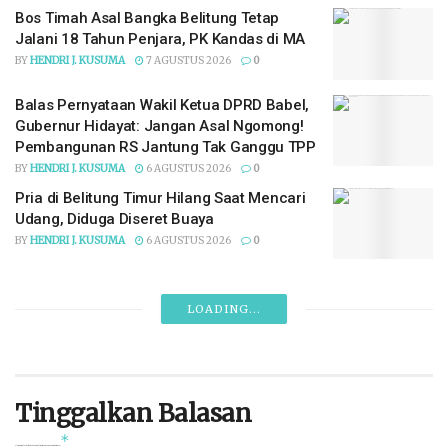
Bos Timah Asal Bangka Belitung Tetap
Jalani 18 Tahun Penjara, PK Kandas di MA
BY
HENDRI J. KUSUMA
7 AGUSTUS 2026
0
Balas Pernyataan Wakil Ketua DPRD Babel,
Gubernur Hidayat: Jangan Asal Ngomong!
Pembangunan RS Jantung Tak Ganggu TPP
BY
HENDRI J. KUSUMA
6 AGUSTUS 2026
0
Pria di Belitung Timur Hilang Saat Mencari
Udang, Diduga Diseret Buaya
BY
HENDRI J. KUSUMA
6 AGUSTUS 2026
0
LOADING...
Tinggalkan Balasan
*
Alamat email Anda tidak akan dipublikasikan.
Ruas yang wajib ditandai