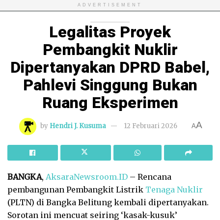
ADVERTISEMENT
Legalitas Proyek
Pembangkit Nuklir
Dipertanyakan DPRD Babel,
Pahlevi Singgung Bukan
Ruang Eksperimen
A
by
Hendri J. Kusuma
12 Februari 2026
A
BANGKA
,
AksaraNewsroom.ID
– Rencana
pembangunan Pembangkit Listrik
Tenaga Nuklir
(PLTN) di Bangka Belitung kembali dipertanyakan.
Sorotan ini mencuat seiring ‘kasak-kusuk’