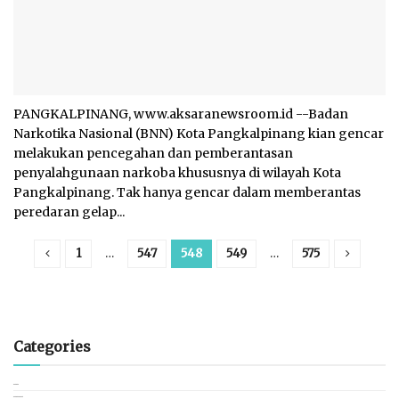
PANGKALPINANG, www.aksaranewsroom.id --Badan
Narkotika Nasional (BNN) Kota Pangkalpinang kian gencar
melakukan pencegahan dan pemberantasan
penyalahgunaan narkoba khususnya di wilayah Kota
Pangkalpinang. Tak hanya gencar dalam memberantas
peredaran gelap...
1
…
547
548
549
…
575
Categories
BANGKA
BANGKA BARAT