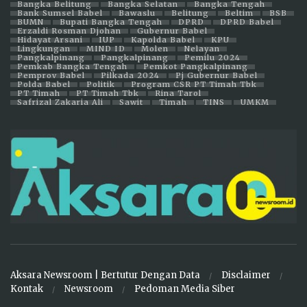
Bangka Belitung
Bangka Selatan
Bangka Tengah
Bank Sumsel Babel
Bawaslu
Belitung
Beltim
BSB
BUMN
Bupati Bangka Tengah
DPRD
DPRD Babel
Erzaldi Rosman Djohan
Gubernur Babel
Hidayat Arsani
IUP
Kapolda Babel
KPU
Lingkungan
MIND ID
Molen
Nelayan
Pangkalpinang
Pangkalpinang
Pemilu 2024
Pemkab Bangka Tengah
Pemkot Pangkalpinang
Pemprov Babel
Pilkada 2024
Pj Gubernur Babel
Polda Babel
Politik
Program CSR PT Timah Tbk
PT Timah
PT Timah Tbk
Rina Tarol
Safrizal Zakaria Ali
Sawit
Timah
TINS
UMKM
Aksara Newsroom | Bertutur Dengan Data
Disclaimer
Kontak
Newsroom
Pedoman Media Siber