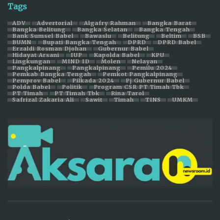
Tags
ADV
Advertorial
Algafry Rahman
Bangka Barat
Bangka Belitung
Bangka Selatan
Bangka Tengah
Bank Sumsel Babel
Bawaslu
Belitung
Beltim
BSB
BUMN
Bupati Bangka Tengah
DPRD
DPRD Babel
Erzaldi Rosman Djohan
Gubernur Babel
Hidayat Arsani
IUP
Kapolda Babel
KPU
Lingkungan
MIND ID
Molen
Nelayan
Pangkalpinang
Pangkalpinang
Pemilu 2024
Pemkab Bangka Tengah
Pemkot Pangkalpinang
Pemprov Babel
Pilkada 2024
Pj Gubernur Babel
Polda Babel
Politik
Program CSR PT Timah Tbk
PT Timah
PT Timah Tbk
Rina Tarol
Safrizal Zakaria Ali
Sawit
Timah
TINS
UMKM