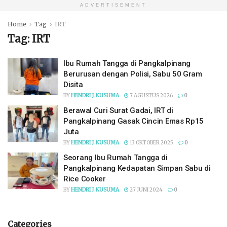
ADVERTISEMENT
Home
Tag
IRT
Tag:
IRT
Ibu Rumah Tangga di Pangkalpinang
Berurusan dengan Polisi, Sabu 50 Gram
Disita
BY
HENDRI J. KUSUMA
7 AGUSTUS 2026
0
Berawal Curi Surat Gadai, IRT di
Pangkalpinang Gasak Cincin Emas Rp15
Juta
BY
HENDRI J. KUSUMA
13 OKTOBER 2025
0
Seorang Ibu Rumah Tangga di
Pangkalpinang Kedapatan Simpan Sabu di
Rice Cooker
BY
HENDRI J. KUSUMA
27 JUNI 2024
0
Categories