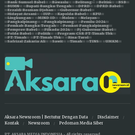
Bank Sumsel Babel
Bawaslu
Belitung
Beltim
BSB
BUMN
Bupati Bangka Tengah
DPRD
DPRD Babel
Erzaldi Rosman Djohan
Gubernur Babel
Hidayat Arsani
IUP
Kapolda Babel
KPU
Lingkungan
MIND ID
Molen
Nelayan
Pangkalpinang
Pangkalpinang
Pemilu 2024
Pemkab Bangka Tengah
Pemkot Pangkalpinang
Pemprov Babel
Pilkada 2024
Pj Gubernur Babel
Polda Babel
Politik
Program CSR PT Timah Tbk
PT Timah
PT Timah Tbk
Rina Tarol
Safrizal Zakaria Ali
Sawit
Timah
TINS
UMKM
Aksara Newsroom | Bertutur Dengan Data
Disclaimer
Kontak
Newsroom
Pedoman Media Siber
PT. AKSARA MEDIA INDONESIA - All rights reserved