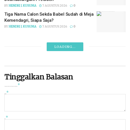
BY
HENDRI J. KUSUMA
7 AGUSTUS 2026
0
Tiga Nama Calon Sekda Babel Sudah di Meja
Kemendagri, Siapa Saja?
BY
HENDRI J. KUSUMA
7 AGUSTUS 2026
0
LOADING...
Tinggalkan Balasan
*
Alamat email Anda tidak akan dipublikasikan.
Ruas yang wajib ditandai
*
Komentar
*
Nama