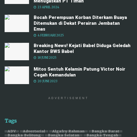
Menugaskan PT Timah
23 APRIL 2024
Bocah Perempuan Korban Diterkam Buaya
Ditemukan di Dekat Perairan Jembatan
Emas
4 FEBRUARI 2025
Breaking News! Kejati Babel Diduga Geledah
Kantor BWS Babel
18 JUNI 2025
Mitos Sentuh Kelamin Patung Victor Noir
Cegah Kemandulan
20 JUNI 2023
ADVERTISEMENT
Tags
ADV
Advertorial
Algafry Rahman
Bangka Barat
Bangka Belitung
Bangka Selatan
Bangka Tengah