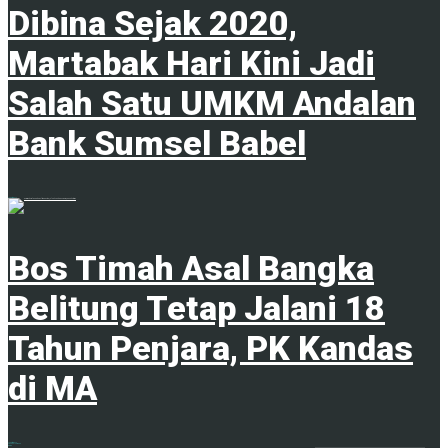
Dibina Sejak 2020,
Martabak Hari Kini Jadi
Salah Satu UMKM Andalan
Bank Sumsel Babel
7 Agustus 2026
Bos Timah Asal Bangka
Belitung Tetap Jalani 18
Tahun Penjara, PK Kandas
di MA
7 Agustus 2026
ADVERTISEMENT
Tags