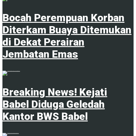
Bocah Perempuan Korban
Diterkam Buaya Ditemukan
di Dekat Perairan
Jembatan Emas
4 Februari 2025
Breaking News! Kejati
Babel Diduga Geledah
Kantor BWS Babel
18 Juni 2025