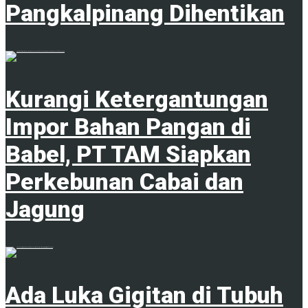
Pangkalpinang Dihentikan
1
Kurangi Ketergantungan
Impor Bahan Pangan di
Babel, PT TAM Siapkan
Perkebunan Cabai dan
Jagung
1
Ada Luka Gigitan di Tubuh