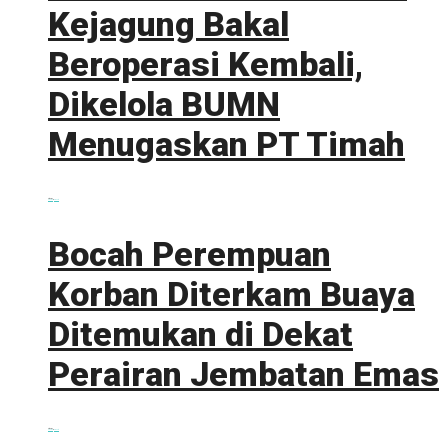
Kejagung Bakal
Beroperasi Kembali,
Dikelola BUMN
Menugaskan PT Timah
0 shares
Share
0
Tweet
0
Bocah Perempuan
Korban Diterkam Buaya
Ditemukan di Dekat
Perairan Jembatan Emas
0 shares
Share
0
Tweet
0