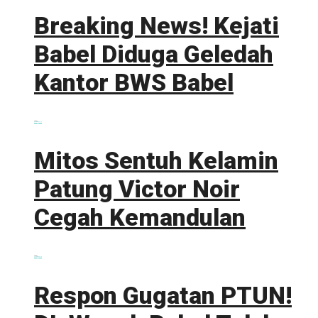
Breaking News! Kejati
Babel Diduga Geledah
Kantor BWS Babel
0 shares
Share
0
Tweet
0
Mitos Sentuh Kelamin
Patung Victor Noir
Cegah Kemandulan
0 shares
Share
0
Tweet
0
Respon Gugatan PTUN!