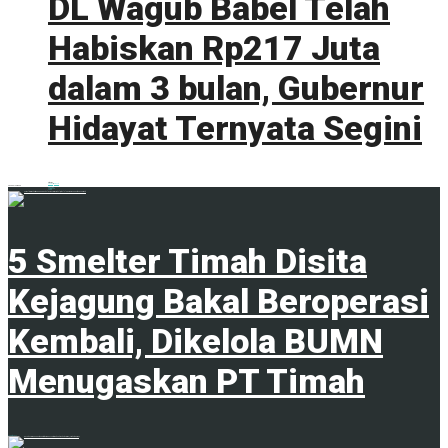
DL Wagub Babel Telah
Habiskan Rp217 Juta
dalam 3 bulan, Gubernur
Hidayat Ternyata Segini
0 shares
Share
0
Tweet
0
ADVERTISEMENT
Trending
Comments
Latest
5 Smelter Timah Disita
Kejagung Bakal Beroperasi
Kembali, Dikelola BUMN
Menugaskan PT Timah
23 April 2024