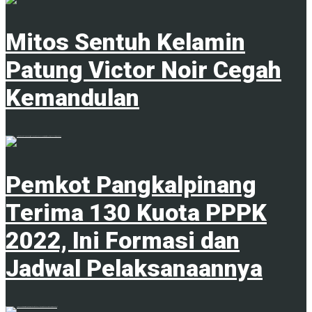
Mitos Sentuh Kelamin
Patung Victor Noir Cegah
Kemandulan
20 Juni 2023
Pemkot Pangkalpinang
Terima 130 Kuota PPPK
2022, Ini Formasi dan
Jadwal Pelaksanaannya
1