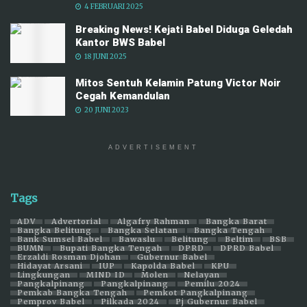
4 FEBRUARI 2025
Breaking News! Kejati Babel Diduga Geledah
Kantor BWS Babel
18 JUNI 2025
Mitos Sentuh Kelamin Patung Victor Noir
Cegah Kemandulan
20 JUNI 2023
ADVERTISEMENT
Tags
ADV
Advertorial
Algafry Rahman
Bangka Barat
Bangka Belitung
Bangka Selatan
Bangka Tengah
Bank Sumsel Babel
Bawaslu
Belitung
Beltim
BSB
BUMN
Bupati Bangka Tengah
DPRD
DPRD Babel
Erzaldi Rosman Djohan
Gubernur Babel
Hidayat Arsani
IUP
Kapolda Babel
KPU
Lingkungan
MIND ID
Molen
Nelayan
Pangkalpinang
Pangkalpinang
Pemilu 2024
Pemkab Bangka Tengah
Pemkot Pangkalpinang
Pemprov Babel
Pilkada 2024
Pj Gubernur Babel