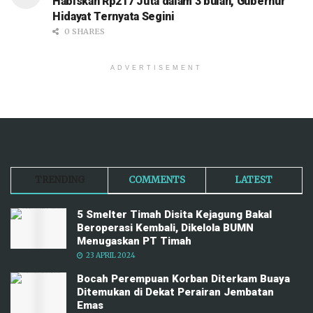
Habiskan Rp217 Juta dalam 3 bulan, Gubernur
Hidayat Ternyata Segini
0 SHARES
ADVERTISEMENT
TRENDING
COMMENTS
LATEST
5 Smelter Timah Disita Kejagung Bakal
Beroperasi Kembali, Dikelola BUMN
Menugaskan PT Timah
23 APRIL 2024
Bocah Perempuan Korban Diterkam Buaya
Ditemukan di Dekat Perairan Jembatan
Emas