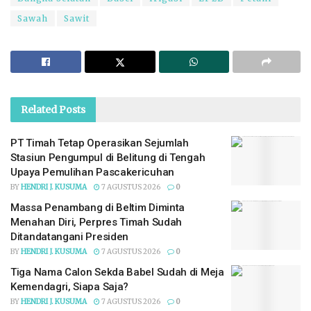
Sawah
Sawit
Related
Posts
PT Timah Tetap Operasikan Sejumlah
Stasiun Pengumpul di Belitung di Tengah
Upaya Pemulihan Pascakericuhan
BY
HENDRI J. KUSUMA
7 AGUSTUS 2026
0
Massa Penambang di Beltim Diminta
Menahan Diri, Perpres Timah Sudah
Ditandatangani Presiden
BY
HENDRI J. KUSUMA
7 AGUSTUS 2026
0
Tiga Nama Calon Sekda Babel Sudah di Meja
Kemendagri, Siapa Saja?
BY
HENDRI J. KUSUMA
7 AGUSTUS 2026
0